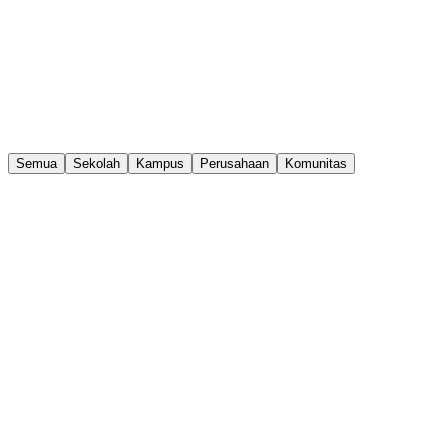
Semua
Sekolah
Kampus
Perusahaan
Komunitas
Sekolah
Kegiatan Training MCKUADRAT - Sesi 1
Kampus
Kegiatan Training MCKUADRAT - Sesi 2
Perusahaan
Kegiatan Training MCKUADRAT - Sesi 3
Sekolah