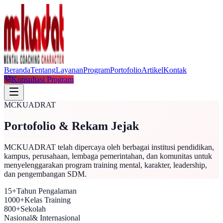
Beranda
Tentang
Layanan
Program
Portofolio
Artikel
Kontak
Konsultasi Program
MCKUADRAT
Portofolio & Rekam Jejak
MCKUADRAT telah dipercaya oleh berbagai institusi pendidikan,
kampus, perusahaan, lembaga pemerintahan, dan komunitas untuk
menyelenggarakan program training mental, karakter, leadership,
dan pengembangan SDM.
15+
Tahun Pengalaman
1000+
Kelas Training
800+
Sekolah
Nasional
& Internasional