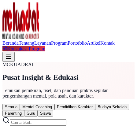
Beranda
Tentang
Layanan
Program
Portofolio
Artikel
Kontak
Konsultasi Program
MCKUADRAT
Pusat Insight & Edukasi
Temukan pemikiran, riset, dan panduan praktis seputar
pengembangan mental, pola asuh, dan karakter.
Semua
Mental Coaching
Pendidikan Karakter
Budaya Sekolah
Parenting
Guru
Siswa
Mental Coaching
10 Juni 2026