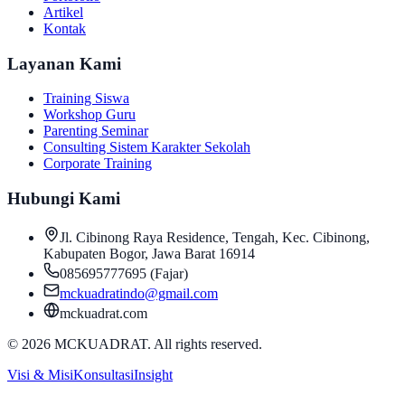
Artikel
Kontak
Layanan Kami
Training Siswa
Workshop Guru
Parenting Seminar
Consulting Sistem Karakter Sekolah
Corporate Training
Hubungi Kami
Jl. Cibinong Raya Residence, Tengah, Kec. Cibinong,
Kabupaten Bogor, Jawa Barat 16914
085695777695
(
Fajar
)
mckuadratindo@gmail.com
mckuadrat.com
©
2026
MCKUADRAT
. All rights reserved.
Visi & Misi
Konsultasi
Insight