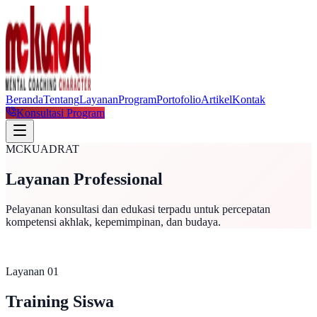
Beranda
Tentang
Layanan
Program
Portofolio
Artikel
Kontak
Konsultasi Program
MCKUADRAT
Layanan Professional
Pelayanan konsultasi dan edukasi terpadu untuk percepatan
kompetensi akhlak, kepemimpinan, dan budaya.
Layanan 0
1
Training Siswa